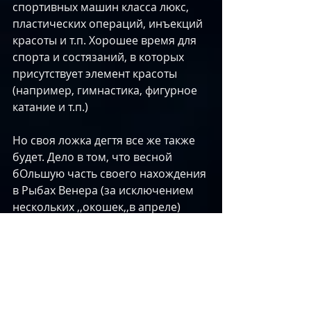
спортивных машин класса люкс, 
пластических операций, инъекций 
красоты и т.п. Хорошее время для 
спорта и состязаний, в которых 
присутствует элемент красоты 
(например, гимнастика, фигурное 
катание и т.п.)​
Но своя ложка дегтя все же также 
будет. Дело в том, что весной 
бОльшую часть своего нахождения 
в Рыбах Венера (за исключением 
нескольких ,,окошек,,в апреле) 
будет зажата в т.н. 
Папа-картари-
йоге
. Это конечно в определенной 
степени будет ,,душить,, Венеру - 
вносить негативные настроения, 
не давать ей проявить себя в 
полную силу, создавать сложности 