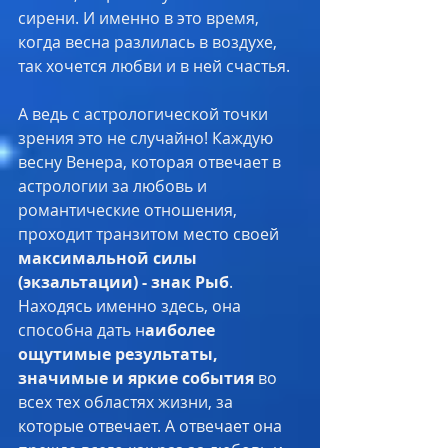
сирени. И именно в это время, 
когда весна разлилась в воздухе, 
так хочется любви и в ней счастья. 
А ведь с астрологической точки 
зрения это не случайно! Каждую 
весну Венера, которая отвечает в 
астрологии за любовь и 
романтические отношения, 
проходит транзитом место своей 
максимальной силы 
(экзальтации) - знак Рыб
. 
Находясь именно здесь, она 
способна дать н
аиболее 
ощутимые результаты, 
значимые и яркие события 
во 
всех тех областях жизни, за 
которые отвечает. А отвечает она 