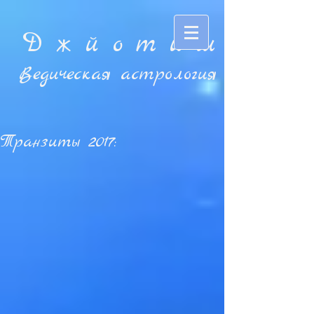
Д ж й o т и ш
Ведическая астрология
Транзиты 2017: