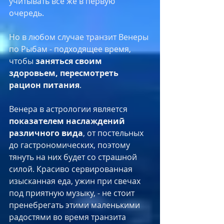
учитывать все же в первую 
очередь.​
Но в любом случае транзит Венеры 
по Рыбам - подходящее время, 
чтобы 
заняться своим 
здоровьем, пересмотреть 
рацион питания
. ​
Венера в астрологии является 
показателем наслаждений 
различного вида
, от постельных 
до гастрономических, поэтому 
тянуть на них будет со страшной 
силой. Красиво сервированная 
изысканная еда, ужин при свечах 
под приятную музыку, - не стоит 
пренебрегать этими маленькими 
радостями во время транзита 