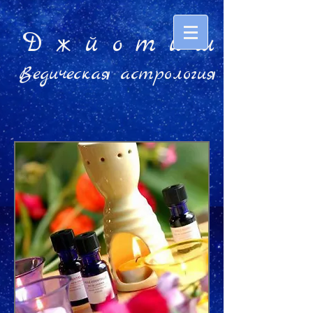
Д ж й o т и ш
Ведическая астрология