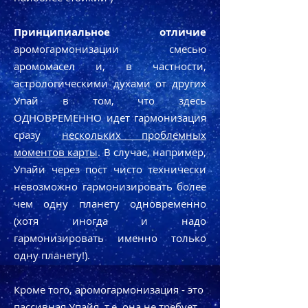
Принципиальное отличие
аромoгармонизации смесью
аромoмасел и, в частности,
астрологическими духами от других
Упай в том, что здесь
ОДНОВРЕМЕННО идет гармонизация
сразу
нескольких проблемных
моментов карты
. В случае, например,
Упайи через пост чисто технически
невозможно гармонизировать более
чем одну планету одновременно
(хотя иногда и надо
гармонизировать именно только
одну планету!).
Кроме того, аромoгармонизация - это
пассивная Упайя
, т.е. она не требует