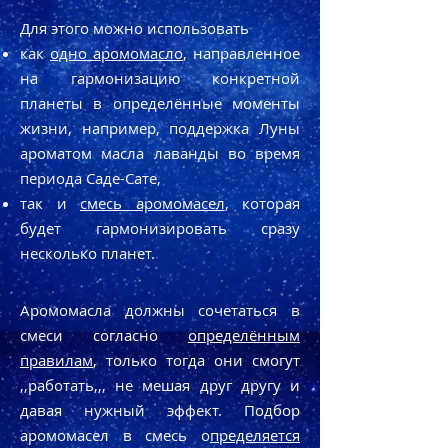
Для этого можно использовать
как
одно аромoмасло
, направленное
на гармонизацию конкретной
планеты в определённые моменты
жизни, например, поддержка Луны
ароматом масла лаванды во время
периода Саде-Сате,
так и
смесь аромoмасел
, которая
будет гармонизировать сразу
несколько планет.
Аромoмасла должны сочетаться в
смеси согласно
определённым
правилам
, только тогда они смогут
,,работать,,, не мешая друг другу и
давая нужный эффект. Подбор
аромoмасел в смесь о
пределяется