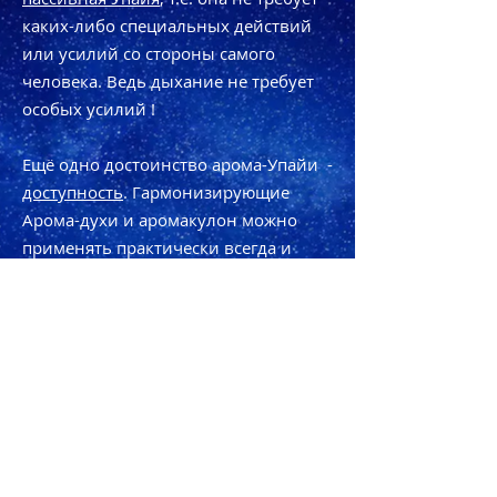
каких-либо специальных действий
или усилий со стороны самого
человека. Ведь дыхание не требует
особых усилий !
Ещё одно достоинство аромa-Упайи -
доступность
. Гармонизирующие
Аромa-духи и аромaкулон можно
применять практически всегда и
везде, в т. ч. и на работе, и в дороге,
и на отдыхе, далекo от дома, - когда
нет возможности использовать
аромолампу.
Ну и, в конечном итоге, это просто
приятно - вдыхать хорошие
ароматы!