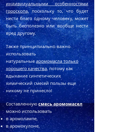
индивидуальными особенностями
гороскопа,
поскольку то, что будет
нести благо одному человеку, может
быть беcполезно или вообще нести
вред другому.
Также принципиально важно
использовать
натуральные
аромoмасла только
хорошего качества
, потому как
вдыхание синтетических
химический смесей пользы еще
никому не принесло!
Составленную
смесь аромoмасел
можно использовать
в аромoлампе,
в аромoкулоне,