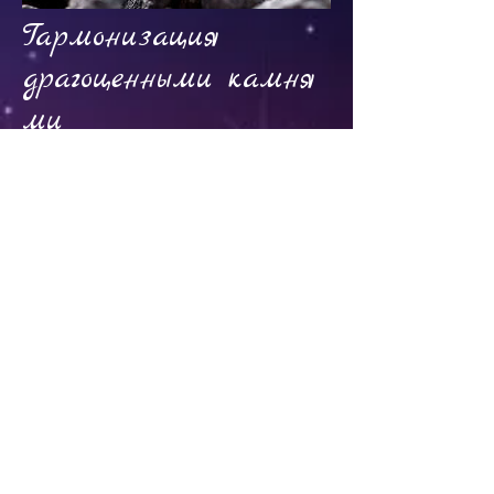
Гармонизация
драгоценными камня
ми
Гармонизация драгоценными и
полудрагоценными камнями
Подробнее