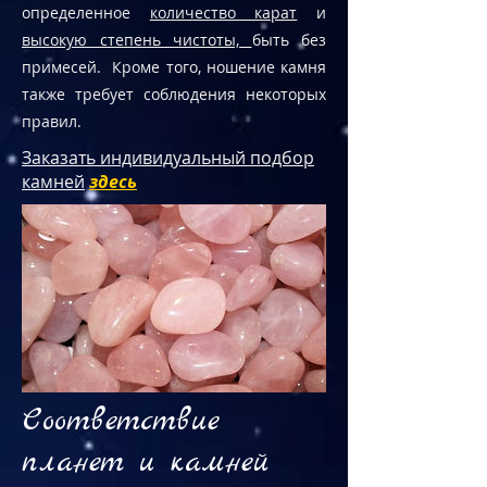
определенное
количество карат
и
высокую степень чистоты,
быть без
примесей. Кроме того, ношение камня
также требует соблюдения некоторых
правил.
Заказать индивидуальный подбор
камней
здесь
Соответствие
планет и камней