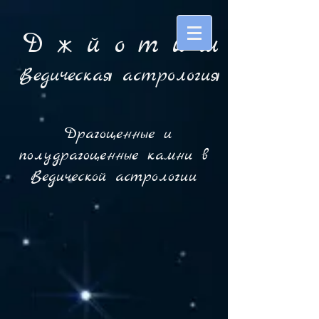
Д ж й o т и ш
Ведическая астрология
Драгоценные и
полудрагоценные камни в
Ведической астрологии