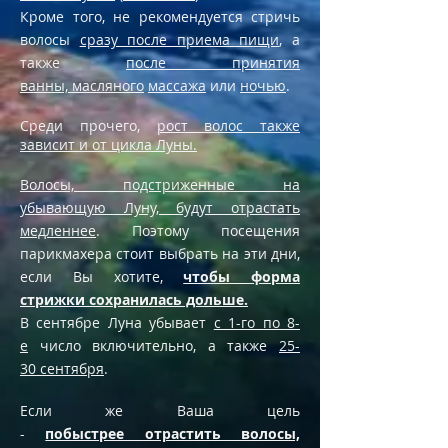
Кроме того, не рекомендуется стричь
волосы
сразу после приема пищи
, а
также
после принятия
ванны, масляного
массажа
или
ночью
.
Cреди прочего,
рост волос также
зависит и от цикла Луны.
Волосы, подстриженные на
убывающую Луну, будут отрастать
медленнее
. Поэтому посещения
парикмахера стоит выбрать на эти дни,
если Вы хотите,
чтобы форма
стрижки сохранилась дольше.
В сентябре Луна убывает
с 1-го по 8-
e
число включительно, а также
25-
30 сентября
.
Если же Ваша цель
-
побыстрее отрастить волосы,