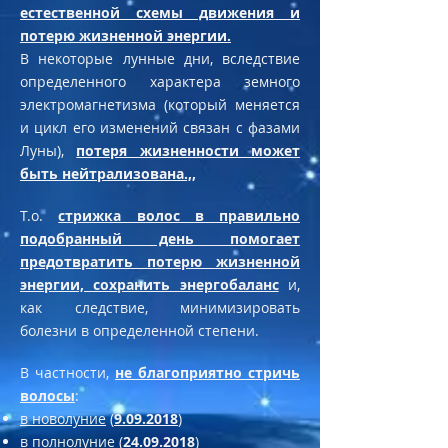
естественной схемы движения и
потерю жизненной энергии.
В некоторые лунные дни, вследствие
определенного характера земного
электромагнетизма (который меняется
и цикл его изменений связан с фазами
Луны),
потеря жизненности может
быть нейтрализована.,,
Т.о.
стрижка волос в правильно
подобранный день помогает
предотвратить потерю жизненной
энергии, сохранить энергобаланс
и,
как следствие, минимизировать
болезни в определенной степени. ​
В частности,
не благоприятно стричь
волосы
:
в новолуние
(
9.09.2018
)
в полнолуние
(
24.09.2018
)