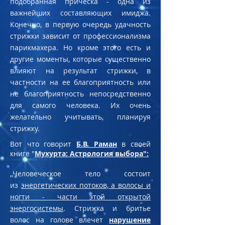
подобранная прическа - одна из
важнейших составляющих имиджа.
Конечно, в первую очередь удачность
стрижки зависит от профессионализма
парикмахера. Но кроме этого есть и
другие моменты, которые существенно
влияют на результат стрижки, в
частности на ее благоприятность или
не благоприятность непосредственно
для самого человека. Их очень
желательно учитывать, планируя
стрижку.
Вот что говорит
Б.В. Раман
в своей
книге "
Мухурта: Астрология выбора":
,,Человеческое тело состоит
из
энергетических потоков, а волосы и
ногти - части этой открытой
энергосистемы
. Стрижка и бритье
волос на голове влечет
нарушение