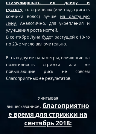
стимулировать их длину и
густоту
, то стричь их (или подстригать
кончики волос) лучше
на растущую
Луну.
Аналогично, для укрепления и
улучшения роста ногтей.
В сентябре Луна будет растущей
с 10-го
по 23-е
число включительно.
​​Есть и другие параметры, влияющие на
позитивность стрижки или же
повышающие риск не совсем
благоприятных ее результатов.
​Учитывая
,
благоприятно
вышесказанное
е время для стрижки на
сентябрь 2018: