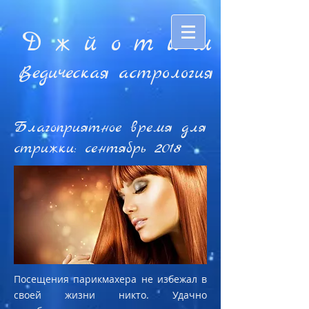
Д ж й o т и ш
Ведическая астрология
Благоприятное время для
стрижки: сентябрь 2018
Посещения парикмахера не избежал в
своей жизни никто. Удачно