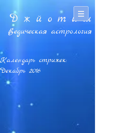
Д ж й o т и ш
Ведическая астрология
Календарь стрижек:
Декабрь 2016