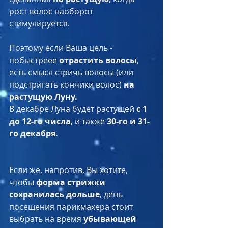
рост волос наоборот 
стимулируется. 
Поэтому если Ваша цель - 
побыстреее 
отрастить волосы
, 
есть смысл стричь волосы (или 
подстригать кончики волос) 
на 
растущую Луну. 
В декабре Луна будет растущей 
с 1 
до 12-го числа
, и также 
30-го и 31-
го декабря.
Если же, напротив, Вы хотите, 
чтобы 
форма стрижки 
сохранилась дольше
, день 
посещения парикмахера стоит 
выбрать на время 
убывающей 