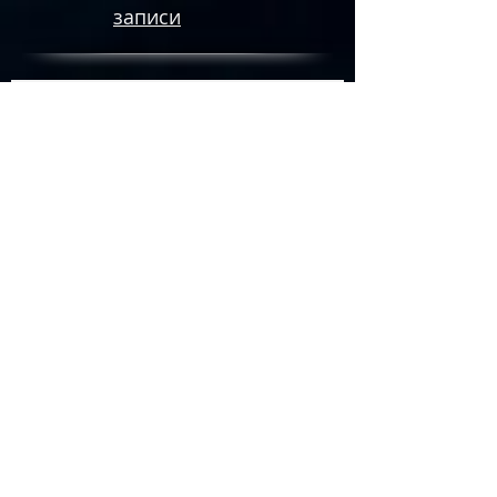
записи
Календарь стрижек: май 2018
Марс в Козероге: 2.05 -
6.11.2018
Посевной календарь на май
2018