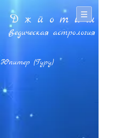
Д ж й o т и ш
Ведическая астрология
Юпитер (Гуру)