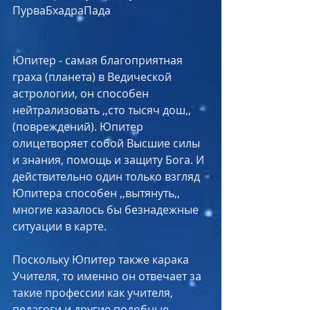
ПурваБхадраПада
Юпитер - самая благоприятная 
граха (планета) в Ведической 
астрологии, он способен 
нейтрализовать ,,сто тысяч дош,, 
(повреждений). Юпитер 
олицетворяет собой Высшие силы 
и знания, помощь и защиту Бога. И 
действительно один только взгляд 
Юпитера способен ,,вытянуть,, 
многие казалось бы безнадежные 
ситуации в карте.
Поскольку Юпитер также карака 
Учителя, то именно он отвечает за 
такие профессии как учителя, 
педагоги и другие подобные 