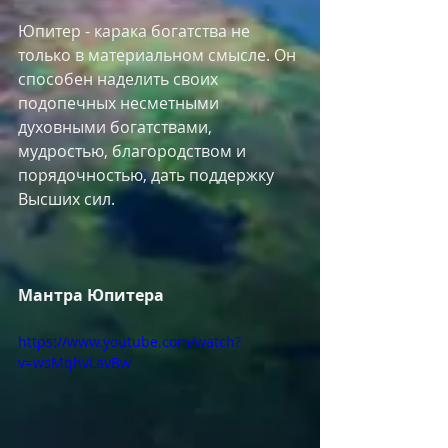
Юпитер - карака богатства не 
только в материальном смысле. Он 
способен наделить своих 
подопечных несметными 
духовными богатствами, 
мудростью, благородством и 
порядочностью, дать поддержку 
Высших сил.
Мантрa Юпитера
https://www.youtube.com/watch?
v=wsMqhvLavBw