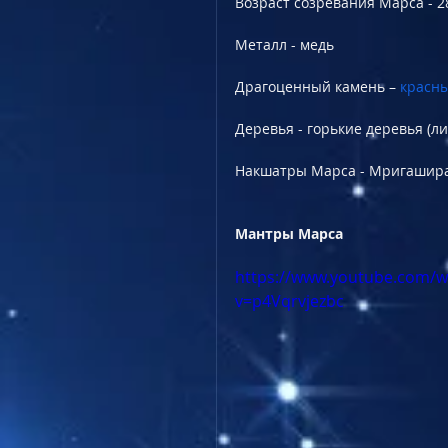
Возраст созревания Марса - 2
Металл - медь
Драгоценный камень – 
красны
Деревья - горькие деревья (ли
Накшатры Марса - Мригашира
Мантры Марса
https://www.youtube.com/w
v=p4Vqrvjezbc