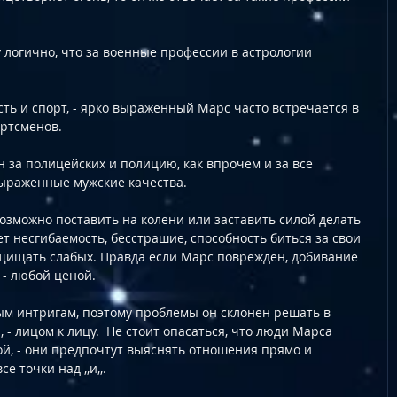
у логично, что за военные профессии в астрологии 
ь и спорт, - ярко выраженный Марс часто встречается в 
ртсменов.
н за полицейских и полицию, как впрочем и за все 
ыраженные мужские качества.
зможно поставить на колени или заставить силой делать 
ает несгибаемость, беcстрашие, способность биться за свои 
ащищать слабых. Правда если Марс поврежден, добивание 
 - любой ценой. 
ым интригам, поэтому проблемы он склонен решать в 
 - лицом к лицу.  Не стоит опасаться, что люди Марса 
ой, - они предпочтут выяснять отношения прямо и 
е точки над ,,и,,.