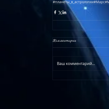
#планеты_в_астрологии
#Марс
#
Комментарии
Ваш комментарий...