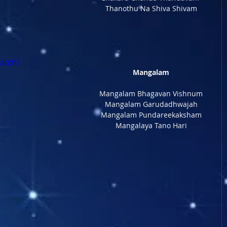
Thanothu Na Shiva Shivam
atch?
Mangalam
Mangalam Bhagavan Vishnum
Mangalam Garudadhwajah
Mangalam Pundareekaksham
Mangalaya Tano Hari