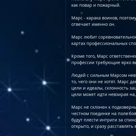
как повар и пожарный.  
Марс - карака воинов, поэтом
отвечает именно он.
Марс любит соревновательност
картах профессиональных спо
Кроме того, Марс ответствене
профессии требующие ярко в
Людей с сильным Марсом нево
то, чего они не хотят. Марс д
цели и идеалы, склонность з
цели может идти невзирая на,
Марс не склонен к подковерн
честном поединке на поле боя,
будут плести интриги за спин
открыто, и сразу расставлять вс