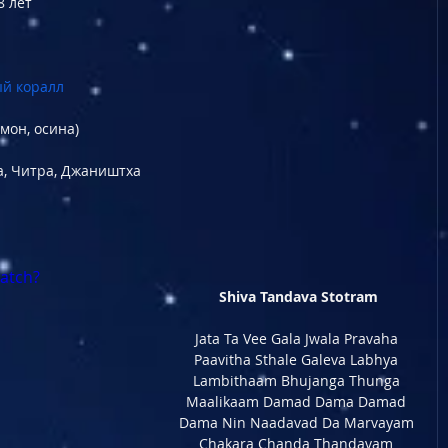
8 лет
й коралл
мон, осина)
, Читра, Джаништха
atch?
Shiva Tandava Stotram
Jata Ta Vee Gala Jwala Pravaha 
Paavitha Sthale Galeva Labhya 
Lambithaam Bhujanga Thunga 
Maalikaam Damad Dama Damad 
Dama Nin Naadavad Da Marvayam 
Chakara Chanda Thandavam 