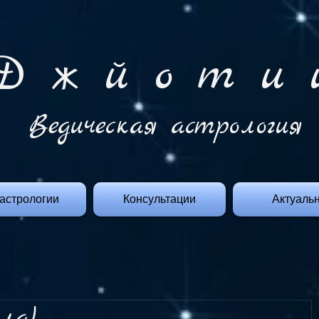
Д ж й o т и 
Ведическая астрология
астрологии
Консультации
Актуаль
ла)