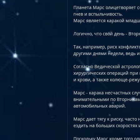
Планета Марс олицетворяет соб
гнев и вспыльчивость.
Марс является каракой младш
Логично, что свой день - Вто
Так, например, риск конфлик
другими днями недели, ведь и
Cогласно Ведической астролог
хирургических операций при 
и крови, а также колюще-режу
Марс - каракa несчастных слу
внимательными по Вторникам, 
автомобильных аварий. 
Марс дает тягу к риску, част
ездить на больших скоростях 
Поскольку Марс кроме того ол