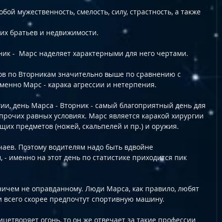
ой мужественность, смелость, силу, страстность, а также 
их братьев и недвижимости.  
рник -  Марс наделяет характерными для него чертами. 
тов по Вторникам значительно выше по сравнению с 
менно Марс - карака агрессии и нетерпения.
ии, день Марса - Вторник - самый благоприятный день для 
прочих равных условиях. Марс является каракой хирургии 
щих предметов (ножей, скальпелей и пр.) и оружия.
чаев. Поэтому водителям надо быть вдвойне 
- именно на этот день по статистике приходится пик 
о ничем не оправданному. Люди Марса, как правило, любят 
и всего скорее предпочтут спортивную машину. 
ицетворяет огонь, то он же отвечает за такие профессии 