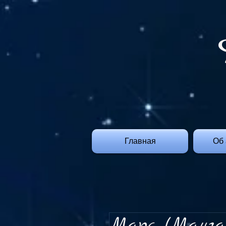
Главная
Об 
Марс (Манга