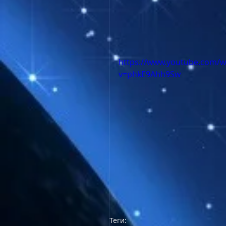
https://www.youtube.com/w
v=phkE9Ahh9Sw
Теги: