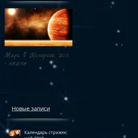
Марс в Козероге: 2.05
Посевной календарь н
- 6.11.2018
май 2018
Новые записи
Календарь стрижек: