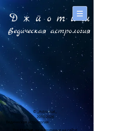
Д ж й o т и ш
Ведическая астрология
© ,,Astro-nat,,
2010-2026
Ведическая астрология
Все
статьи
, размещенные на сайте,